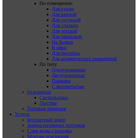
По помещению
Для кухни
Для ванной
Для гостиной
Для спальни
Для детской
Для прихожей
На балкон
В офис
Для бассейна
Для коммерческих помещений
По типу
Одноуровневые
Двухуровневые
Парящие
С фотопечатью
Освещение
Светильники
Люстры
Типовые решения
Услуги
Бесплатный замер
Замена натяжных потолков
Слив воды с потолка
Монтаж освещения