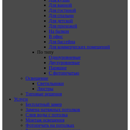
Для ванной
Для гостиной
Для спальни
Для детской
Для прихожей
На балкон
В офис
Для бассейна
Для коммерческих помещений
По типу
Одноуровневые
Двухуровневые
Парящие
С фотопечатью
Освещение
Светильники
Люстры
Типовые решения
Услуги
Бесплатный замер
Замена натяжных потолков
Слив воды с потолка
Монтаж освещения
Фотопечать на потолках